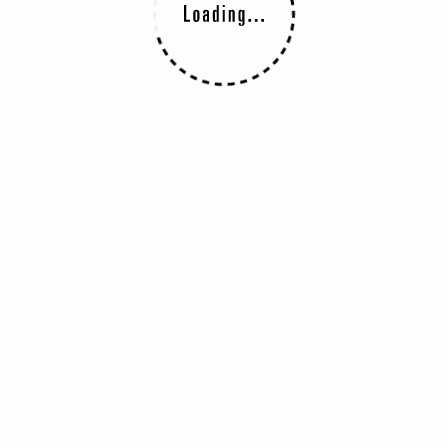
けぎの根元から青い部分の順に入れて30秒くらい茹でる
ってぬめりをとって2～3センチに切る
さに切る