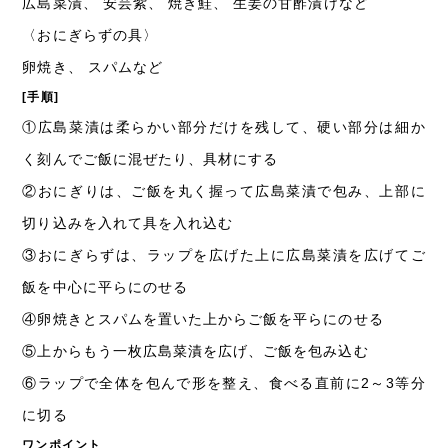
広島菜漬、 安芸紫、 焼き鮭、 生姜の甘酢漬けなど
〈おにぎらずの具〉
卵焼き、 スパムなど
[手順]
①
広島菜漬は柔らかい部分だけを残して、硬い部分は細か
く刻んでご飯に混ぜたり、具材にする
②
おにぎりは、ご飯を丸く握って広島菜漬で包み、上部に
切り込みを入れて具を入れ込む
③
おにぎらずは、ラップを広げた上に広島菜漬を広げてご
飯を中心に平らにのせる
④
卵焼きとスパムを置いた上からご飯を平らにのせる
⑤
上からもう一枚広島菜漬を広げ、ご飯を包み込む
⑥
ラップで全体を包んで形を整え、食べる直前に2～3等分
に切る
ワンポイント