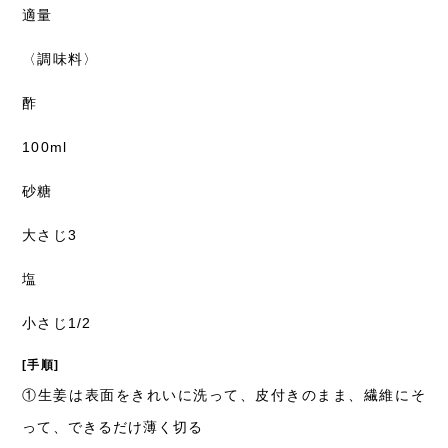
適量
〈調味料〉
酢
100ml
砂糖
大さじ3
塩
小さじ1/2
[手順]
①
生姜は表面をきれいに洗って、皮付きのまま、繊維にそ
って、できるだけ薄く切る