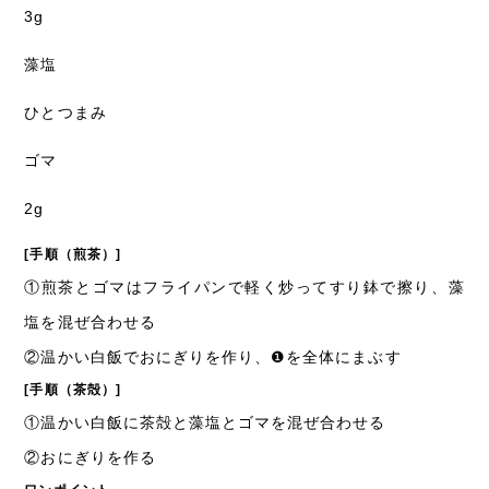
3g
藻塩
ひとつまみ
ゴマ
2g
[手順（煎茶）]
①
煎茶とゴマはフライパンで軽く炒ってすり鉢で擦り、藻
塩を混ぜ合わせる
②
温かい白飯でおにぎりを作り、❶を全体にまぶす
[手順（茶殻）]
①
温かい白飯に茶殻と藻塩とゴマを混ぜ合わせる
②
おにぎりを作る