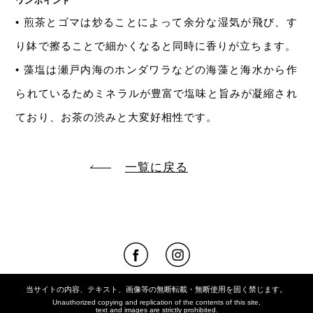
ワンポイント
• 煎茶とゴマは炒ることによって余分な湿気が飛び、す
り鉢で擦ることで細かくなると同時に香りが立ちます。
• 藻塩は瀬戸内海のホンダワラなどの海藻と海水から作
られているためミネラルが豊富で塩味と旨みが凝縮され
ており、お茶の渋みと大変好相性です。
一覧に戻る
当サイトの内容、テキスト、画像等の無断転載・無断使用を固く禁じます。
Unauthorized copying and replication of the contents of this site,
text and images are strictly prohibited.