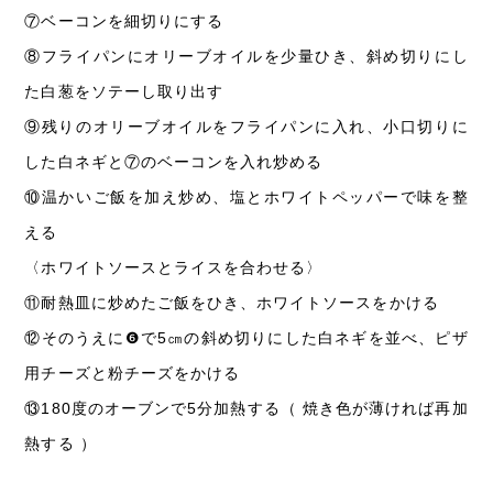
⑦
ベーコンを細切りにする
⑧
フライパンにオリーブオイルを少量ひき、斜め切りにし
た白葱をソテーし取り出す
⑨
残りのオリーブオイルをフライパンに入れ、小口切りに
した白ネギと⑦のベーコンを入れ炒める
⑩
温かいご飯を加え炒め、塩とホワイトペッパーで味を整
える
〈ホワイトソースとライスを合わせる〉
⑪
耐熱皿に炒めたご飯をひき、ホワイトソースをかける
⑫
そのうえに❻で5㎝の斜め切りにした白ネギを並べ、ピザ
用チーズと粉チーズをかける
⑬
180度のオーブンで5分加熱する（ 焼き色が薄ければ再加
熱する ）