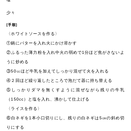
少々
[手順]
〈ホワイトソースを作る〉
①
鍋にバターを入れ火にかけ溶かす
②
ふるった薄力粉を入れ中火の弱めで1分ほど焦がさないよ
うに炒める
③
50㏄ほど牛乳を加えてしっかり混ぜて火を入れる
④
２回ほど繰り返したところで泡だて器に持ち替える
⑤
しっかりダマを無くすように混ぜながら残りの牛乳
（150cc）と塩を入れ、沸かして仕上げる
〈ライスを作る〉
⑥
白ネギを1本小口切りにし、残りの白ネギは5㎝の斜め切
りにする